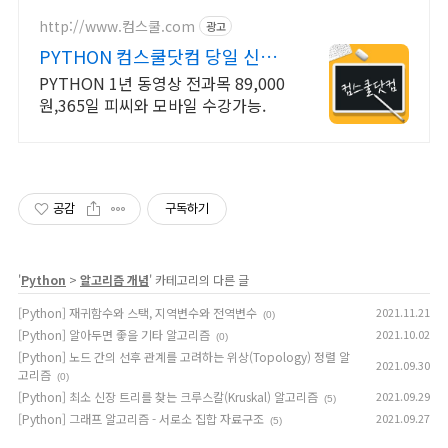
http://www.컴스쿨.com
광고
PYTHON 컴스쿨닷컴 당일 신청
&결제시 기프티콘!
PYTHON 1년 동영상 전과목 89,000
원,365일 피씨와 모바일 수강가능.
공감
구독하기
'
Python
>
알고리즘 개념
' 카테고리의 다른 글
[Python] 재귀함수와 스택, 지역변수와 전역변수
2021.11.21
(0)
[Python] 알아두면 좋을 기타 알고리즘
2021.10.02
(0)
[Python] 노드 간의 선후 관계를 고려하는 위상(Topology) 정렬 알
2021.09.30
고리즘
(0)
[Python] 최소 신장 트리를 찾는 크루스칼(Kruskal) 알고리즘
2021.09.29
(5)
[Python] 그래프 알고리즘 - 서로소 집합 자료구조
2021.09.27
(5)