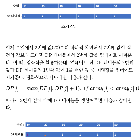
초기 상태
이제 수열에서 2번째 값(20)부터 하나씩 확인해서 2번째 값이 직
전의 값보다 크다면 DP 테이블에서 2번째 값을 업데이트 시켜준
다. 이 때, 점화식을 활용하는데, 업데이트 전 DP 테이블의 2번째
값과 DP 테이블의 1번째 값에 1을 더한 값 중 최댓값을 업데이트
시켜준다. 점화식으로 나타내면 다음과 같다.
D
P
[
i
]
=
m
a
x
(
D
P
[
i
]
,
D
P
[
j
]
+
1
)
,
i
f
a
r
r
a
y
[
j
]
<
a
r
r
a
y
[
i
]
(
0
[
]
=
(
[
]
,
[
]
+
1
)
,
[
]
<
[
]
(
D
P
i
m
a
x
D
P
i
D
P
j
i
f
a
r
r
a
y
j
a
r
r
a
y
i
따라서 2번째 값에 대해 DP 테이블을 갱신해주면 다음과 같아진
다.