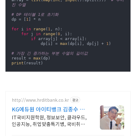
진 수열
# DP 테이블 1로 초기화
dp = [
1
] * n

for
 i 
in
range
(
1
, n):

for
 j 
in
range
(
0
, i):

if
 array[j] < array[i]:

            dp[i] = 
max
(dp[i], dp[j] + 
1
)

# 가장 긴 증가하는 부분 수열의 길이값
result = 
max
print
(result)
http://www.hrditbank.co.kr
광고
KG에듀원 아이티뱅크 김종수 27
년경력전문가 IT취업상담
IT국비지원학원, 정보보안, 클라우드,
인공지능, 취업맞춤특기병, 국비취업
교육.