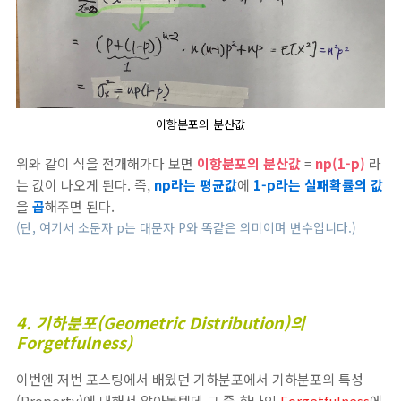
이항분포의 분산값
위와 같이 식을 전개해가다 보면
이항분포의 분산값
=
np(1-p)
라
는 값이 나오게 된다. 즉,
np라는 평균값
에
1-p라는 실패확률의 값
을
곱
해주면 된다.
(단, 여기서 소문자 p는 대문자 P와 똑같은 의미이며 변수입니다.)
4. 기하분포(Geometric Distribution)의
Forgetfulness)
이번엔 저번 포스팅에서 배웠던 기하분포에서 기하분포의 특성
(Property)에 대해서 알아볼텐데 그 중 하나인
Forgetfulness
에