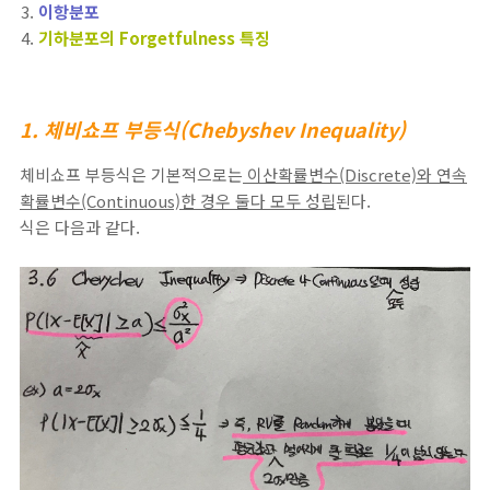
이항분포
기하분포의 Forgetfulness 특징
1. 체비쇼프 부등식(Chebyshev Inequality)
체비쇼프 부등식은 기본적으로는
이산확률변수(Discrete)와 연속
확률변수(Continuous)한 경우 둘다 모두 성립
된다.
식은 다음과 같다.