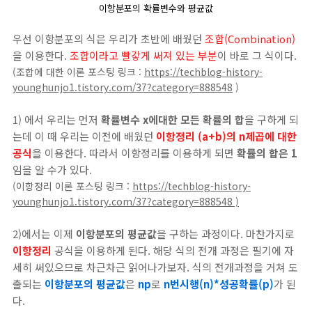
이항분포의 확률변수와 평균값
우선 이항분포의 식은 우리가 초반에 배웠던
조합(Combination)
을 이용한다.
조합이라고 빨갛게 써져 있는 부분
이 바로 그 식이다.
(조합에 대한 이론 포스팅 링크 :
https://techblog-history-
younghunjo1.tistory.com/37?category=888548
)
1) 에서 우리는 먼저
확률변수 x에대한 모든 확률의 합
을 구하게 되
는데 이 때 우리는 이전에 배웠던
이항정리 (a+b)의 n제곱에 대한
공식
을 이용한다. 따라서 이항정리를 이용하게 되면
확률의 합은 1
임을 알 수가 있다.
(이항정리 이론 포스팅 링크 :
https://techblog-history-
younghunjo1.tistory.com/37?category=888548 )
2)에서는 이제
이항분포의 평균값
을 구하는 과정이다. 마찬가지로
이항정리
공식을 이용하게 된다. 해당 식의 전개 과정은 필기에 자
세히 써있으므로 차근차근 읽어나가보자. 식의 전개과정을 거쳐 도
출되는
이항분포의 평균값
은
np
로
n번시행(n)*성공확률(p)
가 된
다.