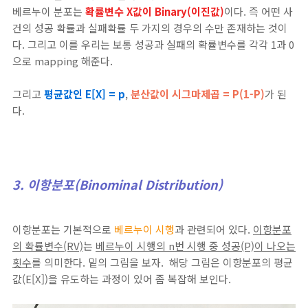
베르누이 분포는
확률변수 X값이 Binary(이진값)
이다. 즉 어떤 사
건의 성공 확률과 실패확률 두 가지의 경우의 수만 존재하는 것이
다. 그리고 이를 우리는 보통 성공과 실패의 확률변수를 각각 1과 0
으로 mapping 해준다.
그리고
평균값인 E[X] = p
,
분산값이 시그마제곱 = P(1-P)
가 된
다.
3. 이항분포(Binominal Distribution)
이항분포는 기본적으로
베르누이 시행
과 관련되어 있다.
이항분포
의 확률변수(RV)
는
베르누이 시행의 n번 시행 중 성공(P)이 나오는
횟수
를 의미한다. 밑의 그림을 보자. 해당 그림은 이항분포의 평균
값(E[X])을 유도하는 과정이 있어 좀 복잡해 보인다.