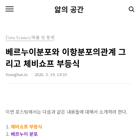
본문 바로가기
앎의 공간
Data Science/확률 및 통계
베르누이분포와 이항분포의관계 그
리고 체비쇼프 부등식
YounghunJo
2020. 3. 19. 14:33
이번 포스팅에서는 다음과 같은 내용들에 대해서 소개하려 한다.
체비쇼프 부등식
베르누이 분포