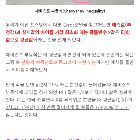
체비쇼프 부등식(Chevyshev Inequality)
우리가 이전 포스팅에서 다룬 Error모델을 참고해보면
예측값(추
정값)과 실제값의 차이를 가장 최소화 하는 확률변수 x값
은
E[X]
값으로 평균값
이라는 것을 알게 되었다.
체비쇼프 부등식은 이 평균값과 연관이 되어 있는데 일반화된 식은
그림 속
분홍색 형광펜으로 동그라미 쳐진 부분
이지만 예시를 들면
서 의미를 이해해보자.
밑의 식을 보면 a=2시그마x 라는 분산값이 들어갔을 때 체비쇼프
부등식에 대입을 하게 되면 P( ) 값은 1/4보다 작거나 같은 결과가
된다. 이는
결국 확률변수 X를 무작위로 뽑았을 때 평균값(E[X])과
2시그마x(분산) 이상 만큼 멀어지게 될 확률은 1/4(25%)가 넘지
않는다는 것
이다.