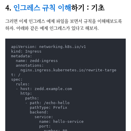
4.
인그레스 규칙 이해
하기 : 기초
그러면 이제 인그레스 예제 파일을 보면서 규칙을 이해해보도록
하자. 아래와 같은 예제 인그레스가 있다고 해보자.
apiVersion: networking.k8s.io/v1

kind: Ingress

metadata:

  name: zedd-ingress

  annotations:

    nginx.ingress.kubernetes.io/rewrite-targe
t: /

spec:

  rules:

  - host: zedd.example.com

    http:

      paths:

      - path: /echo-hello

        pathType: Prefix

        backend:

          service:

            name: hello-service

            port:

              number: 80