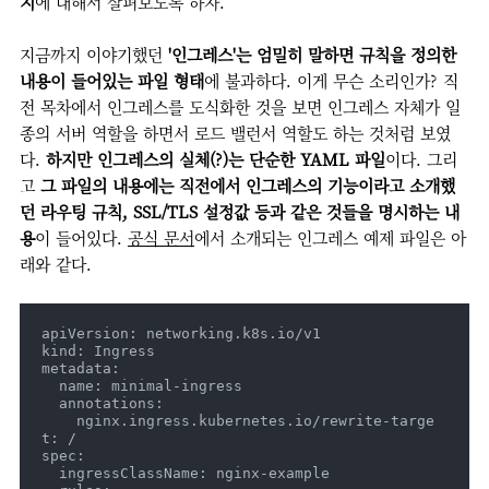
지
에 대해서 살펴보도록 하자.
지금까지 이야기했던
'인그레스'는 엄밀히 말하면 규칙을 정의한
내용이 들어있는 파일 형태
에 불과하다. 이게 무슨 소리인가? 직
전 목차에서 인그레스를 도식화한 것을 보면 인그레스 자체가 일
종의 서버 역할을 하면서 로드 밸런서 역할도 하는 것처럼 보였
다.
하지만 인그레스의 실체(?)는 단순한 YAML 파일
이다. 그리
고
그 파일의 내용에는 직전에서 인그레스의 기능이라고 소개했
던 라우팅 규칙, SSL/TLS 설정값 등과 같은 것들을 명시하는 내
용
이 들어있다.
공식 문서
에서 소개되는 인그레스 예제 파일은 아
래와 같다.
apiVersion: networking.k8s.io/v1

kind: Ingress

metadata:

  name: minimal-ingress

  annotations:

    nginx.ingress.kubernetes.io/rewrite-targe
t: /

spec:

  ingressClassName: nginx-example
