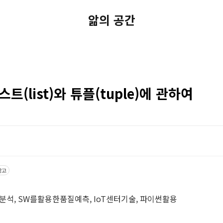
앎의 공간
트(list)와 튜플(tuple)에 관하여
광고
석, SW를활용한품질예측, IoT센터기술, 파이썬활용