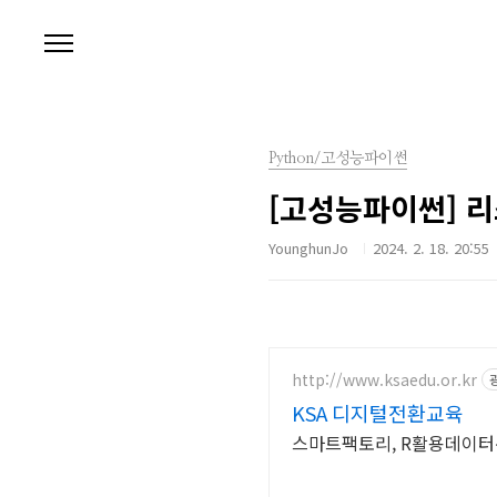
본문 바로가기
Python/고성능파이썬
[고성능파이썬] 리스
YounghunJo
2024. 2. 18. 20:55
http://www.ksaedu.or.kr
KSA 디지털전환교육
스마트팩토리, R활용데이터분