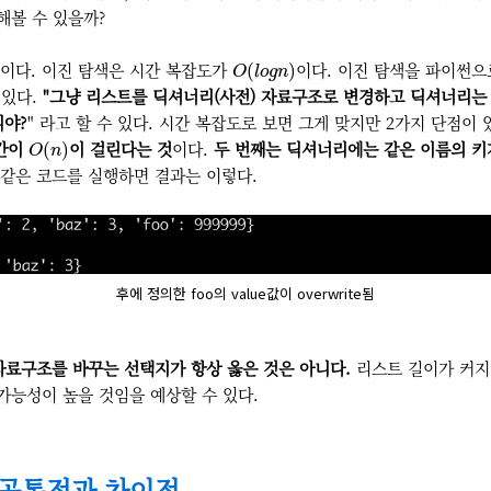
해볼 수 있을까?
O
(
l
o
g
n
)
이다. 이진 탐색은 시간 복잡도가
이다. 이진 탐색을 파이썬
(
)
O
l
o
g
n
 있다.
"그냥 리스트를 딕셔너리(사전) 자료구조로 변경하고 딕셔너리는
니야?
" 라고 할 수 있다. 시간 복잡도로 보면 그게 맞지만 2가지 단점이 
O
(
n
)
시간이
이 걸린다는 것
이다.
두 번째는 딕셔너리에는 같은 이름의 키
(
)
O
n
 같은 코드를 실행하면 결과는 이렇다.
후에 정의한 foo의 value값이 overwrite됨
료구조를 바꾸는 선택지가 항상 옳은 것은 아니다.
리스트 길이가 커지
가능성이 높을 것임을 예상할 수 있다.
공통점과 차이점