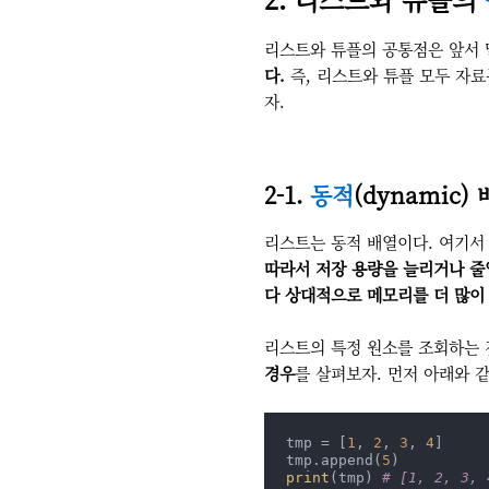
리스트와 튜플의 공통점은 앞서 
다.
즉, 리스트와 튜플 모두 자료
자.
2-1.
동적
(dynamic)
리스트는 동적 배열이다. 여기
따라서 저장 용량을 늘리거나 줄일
다 상대적으로 메모리를 더 많이
리스트의 특정 원소를 조회하는
경우
를 살펴보자. 먼저 아래와 같
tmp = [
1
, 
2
, 
3
, 
4
]

tmp.append(
5
print
(tmp) 
# [1, 2, 3, 