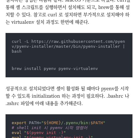
통해 셸 스크립트를 실행하면서 설치해도 되고, brew를 통해 설
치할 수 있다. 참고로 curl 로 설치하면 부가적으로 설치해야 하
는 virtualenv 설치 과정도 한번에 해준다.
curl -L https://raw.githubusercontent.com/pyen
v/pyenv-installer/master/bin/pyenv-installer | 
bash
brew install pyenv pyenv-virtualenv
성공적으로 설치되었다면 셸이 활성화 될 때마다 pyenv를 시작
할 수 있도록 initialization 하는 과정이 필요하다. .bashrc 나
.zshrc 파일에 아래 내용을 추가해준다.
export
 PATH=
"
${HOME}
/.pyenv/bin:
$PATH
"
# shell init 시 pyenv 시작 명령어
eval
"
$(pyenv init -)
"
eval
"
$(pyenv virtualenv-init -)
"