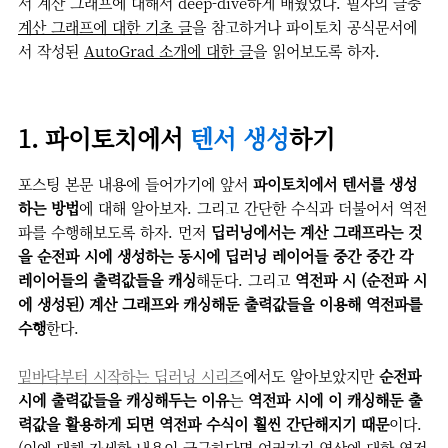
서 계산 그래프에 대해서 deep-dive하게 배웠었다. 필자의 글중
계산 그래프에 대한 기초 글
을 참고하거나 파이토치 공식문서에
서 작성된
AutoGrad 소개에 대한 글
을 읽어보도록 하자.
1. 파이토치에서
텐서 생성
하기
포스팅 본문 내용에 들어가기에 앞서
파이토치에서 텐서를 생성
하는 방법
에 대해 알아보자. 그리고 간단한 수식과 더불어서 역전
파를 수행해보도록 하자. 먼저
딥러닝에서는 계산 그래프라는 것
을 순전파 시에 생성하는 동시에 딥러닝 레이어들 중간 중간 각
레이어들의 출력값들을 캐싱
해둔다. 그리고
역전파 시 (순전파 시
에 생성된) 계산 그래프와 캐싱해둔 출력값들을 이용해 역전파를
수행
한다.
밑바닥부터 시작하는 딥러닝 시리즈
에서도 알아보았지만
순전파
시에 출력값들을 캐싱해두는 이유
는
역전파 시에 이 캐싱해둔 출
력값을 활용하게 되면 역전파 수식이 훨씬 간단해지기 때문
이다.
(이에 대해 자세한 내용이 궁금하다면 여러가지 연산에 대한 역전