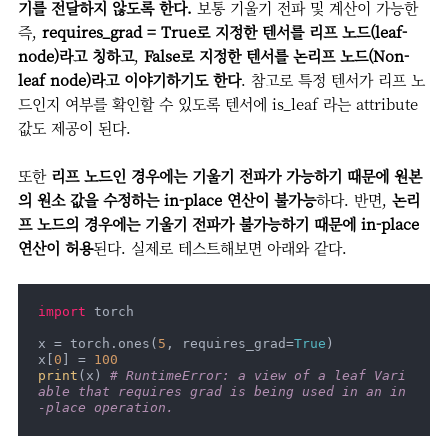
기를 전달하지 않도록 한다.
보통 기울기 전파 및 계산이 가능한
즉,
requires_grad = True로 지정한 텐서를 리프 노드(leaf-
node)라고 칭하고
,
False로 지정한 텐서를 논리프 노드(Non-
leaf node)라고 이야기하기도 한다
. 참고로 특정 텐서가 리프 노
드인지 여부를 확인할 수 있도록 텐서에 is_leaf 라는 attribute
값도 제공이 된다.
또한
리프 노드인 경우에는 기울기 전파가 가능하기 때문에 원본
의 원소 값을 수정하는 in-place 연산이 불가능
하다. 반면,
논리
프 노드의 경우에는 기울기 전파가 불가능하기 때문에 in-place
연산이 허용
된다. 실제로 테스트해보면 아래와 같다.
import
 torch

x = torch.ones(
5
, requires_grad=
True
)

x[
0
] = 
100
print
(x) 
# RuntimeError: a view of a leaf Vari
able that requires grad is being used in an in
-place operation.