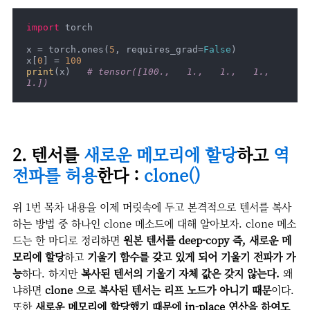
import
 torch

x = torch.ones(
5
, requires_grad=
False
)

x[
0
] = 
100
print
(x)   
# tensor([100.,   1.,   1.,   1.,   
1.])
2. 텐서를
새로운 메모리에 할당
하고
역
전파를 허용
한다 :
clone()
위 1번 목차 내용을 이제 머릿속에 두고 본격적으로 텐서를 복사
하는 방법 중 하나인 clone 메소드에 대해 알아보자. clone 메소
드는 한 마디로 정리하면
원본 텐서를 deep-copy 즉, 새로운 메
모리에 할당
하고
기울기 함수를 갖고 있게 되어 기울기 전파가 가
능
하다. 하지만
복사된 텐서의 기울기 자체 값은 갖지 않는다.
왜
냐하면
clone 으로 복사된 텐서는 리프 노드가 아니기 때문
이다.
또한
새로운 메모리에 할당했기 때문에 in-place 연산을 하여도