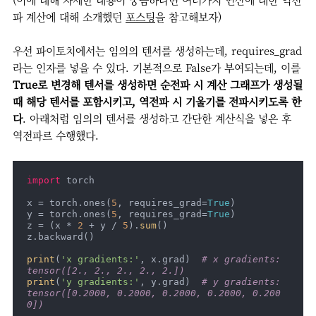
파 계산에 대해 소개했던
포스팅
을 참고해보자)
우선 파이토치에서는 임의의 텐서를 생성하는데, requires_grad
라는 인자를 넣을 수 있다. 기본적으로 False가 부여되는데, 이를
True로 변경해 텐서를 생성하면 순전파 시 계산 그래프가 생성될
때 해당 텐서를 포함시키고, 역전파 시 기울기를 전파시키도록 한
다
. 아래처럼 임의의 텐서를 생성하고 간단한 계산식을 넣은 후
역전파르 수행했다.
import
 torch

x = torch.ones(
5
, requires_grad=
True
)

y = torch.ones(
5
, requires_grad=
True
)

z = (x * 
2
 + y / 
5
).
sum
()

z.backward()

print
(
'x gradients:'
, x.grad)  
# x gradients: 
tensor([2., 2., 2., 2., 2.])
print
(
'y gradients:'
, y.grad)  
# y gradients: 
tensor([0.2000, 0.2000, 0.2000, 0.2000, 0.200
0])