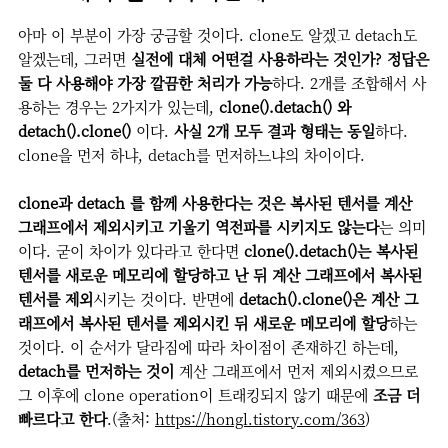
아마 이 부분이 가장 궁금할 것이다. clone도 알겠고 detach도
알겠는데, 그러면
실전에 대체 어떤걸 사용하라는 것인가? 정답은
둘 다 사용해야 가장 깔끔한 처리가 가능
하다. 2개를 조합해서 사
용하는 경우는 2가지가 있는데,
clone().detach() 와
detach().clone()
이다.
사실 2개 모두 결과 형태는 동일
하다.
clone을 먼저 하냐, detach를 먼저하느냐의 차이이다.
clone과 detach 를 함께 사용한다는 것은 복사된 텐서를 계산
그래프에서 제외시키고 기울기 역전파를 시키지도 않는다
는 의미
이다. 굳이 차이가 있다라고 한다면
clone().detach()는 복사된
텐서를 새로운 메모리에 할당하고 난 뒤 계산 그래프에서 복사된
텐서를 제외
시키는 것이다. 반면에
detach().clone()은 계산 그
래프에서 복사된 텐서를 제외시킨 뒤 새로운 메모리에 할당
하는
것이다. 이 순서가 달라짐에 따라 차이점이 존재하긴 하는데,
detach를 먼저하는 것이
계산 그래프에서 먼저 제외시켰으므로
그 이후에 clone operation이 트래킹되지 않기 때문에
조금 더
빠르다고 한다
.(출처:
https://hongl.tistory.com/363
)