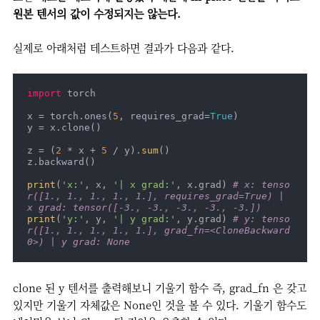
원본 텐서의 값이 수정되지는 않는다.
실제로 아래처럼 테스트하면 결과가 다음과 같다.
import
 torch

x = torch.ones(
5
, requires_grad=
True
)

y = x.clone()

z = (
2
 * x + 
5
 / y).
sum
()

z.backward()

print
(
'x:'
, x, 
'| x grad:'
, x.grad) 
# x: tenso
r([1., 1., 1., 1., 1.], requires_grad=True) | 
x grad: tensor([-3., -3., -3., -3., -3.])
print
(
'y:'
, y, 
'| y grad:'
, y.grad) 
# y: tenso
r([1., 1., 1., 1., 1.], grad_fn=<CloneBackward
0>) | y grad: None
clone 된 y 텐서를 출력해보니 기울기 함수 즉, grad_fn 은 갖고
있지만 기울기 자체값은 None인 것을 볼 수 있다. 기울기 함수도