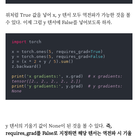
위처럼 True 값을 넣어 x, y 텐서 모두 역전파가 가능한 것을 볼
수 있다. 이제 그럼 y 텐서에 False를 넣어보도록 하자.
import
 torch

x = torch.ones(
5
, requires_grad=
True
)

y = torch.ones(
5
, requires_grad=
False
)

z = (x * 
2
 + y / 
5
).
sum
()

z.backward()

print
(
'x gradients:'
, x.grad)  
# x gradients: 
tensor([2., 2., 2., 2., 2.])
print
(
'y gradients:'
, y.grad)  
# y gradients: 
None
y 텐서의 기울기 값이 None이 된 것을 볼 수 있다.
즉,
requires_grad를 False로 지정하면 해당 텐서는 역전파 시 기울