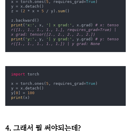
x = torch.ones(
5
, requires_grad=
True
)

y = x.detach()

z = (
2
 * x + 
5
 / y).
sum
()

print
(
'x:'
, x, 
'| x grad:'
, x.grad) 
# x: tenso
r([1., 1., 1., 1., 1.], requires_grad=True) | 
x grad: tensor([2., 2., 2., 2., 2.])
print
(
'y:'
, y, 
'| y grad:'
, y.grad) 
# y: tenso
r([1., 1., 1., 1., 1.]) | y grad: None
import
 torch

x = torch.ones(
5
, requires_grad=
True
)

y = x.detach()

y[
0
] = 
100
print
(x)
4. 그래서 뭘 써야되는데?