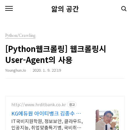
본문 바로가기
앎의 공간
Python/Crawling
[Python웹크롤링] 웹크롤링시
User-Agent의 사용
YounghunJo
2020. 1. 9. 22:19
http://www.hrditbank.co.kr
광고
KG에듀원 아이티뱅크 김종수 27
년경력전문가 IT취업상담
IT국비지원학원, 정보보안, 클라우드,
인공지능, 취업맞춤특기병, 국비취업