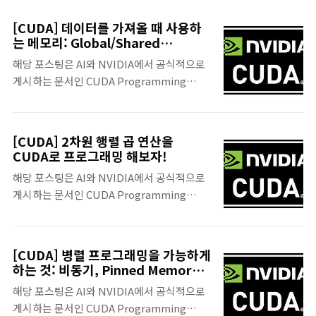
다. 개인적으로 최대한 엄밀하게 검증을 거쳤
개념적인 부분을 이해해보도록 하자. 그리고
으며 혹여나 잘못된 내용이 있다고 판단되면
마지막에 이를 구현한 CUDA 코드도 첨부했
[CUDA] 데이터를 가져올 때 사용하
적극 피드백 부탁드립니다. 직전 포스팅에서
다.1. Shared Memory Tiling의 한계: 여전
는 메모리: Global/Shared
Shared Memory 기반의 Tiling 기법에 대한
Memory, 그리고 Tiling 기법
히 데이터를 중복 조회한다이전 포스팅에서 배
해당 포스팅은 AI와 NVIDIA에서 공식적으로
매커니즘을 이해함으로써 커널에서 Global
운 Shared Memory 기반의 Tiling..
게시하는 문서인 CUDA Programming
Memory로 매번 조회하지 않고 Shared
Guide 문헌을 기반으로 만들어졌음을 알립니
Memory를 매번 재사용하면서 메모리의 접근
다. 개인적으로 최대한 엄밀하게 검증을 거쳤
횟수를 줄이고 이에 따라 커널의
으며 혹여나 잘못된 내용이 있다라고 판단되면
FLOPs/byte 지표를 향상시킬 수 있는 방법
[CUDA] 2차원 행렬 곱 연산을
적극 피드백 부탁드립니다. 이번 포스팅에서
에 대해 배웠다. 이번 포스팅에서는 다른 측면
CUDA로 프로그래밍 해보자!
는 저번 포스팅에서 살펴본 두 2차원 행렬의 곱
에서의 최적화를 해볼 수 있는 Banking 이라
해당 포스팅은 AI와 NVIDIA에서 공식적으로
연산을 수행하는 커널 함수의 문제점을 파악해
는 기법에 대해 알아보고 이와 관련된
게시하는 문서인 CUDA Programming
보면서 배우게 되는 Global Memory,
Banking Conflict 라는 현..
Guide 문헌을 기반으로 만들어졌음을 알립니
Shared Memory, 그리고 Tiling 기법에 대
다. 개인적으로 최대한 엄밀하게 검증을 거쳤
해서 알아보도록 하자.1. 장치의 성능을 측정
으며 혹여나 잘못된 내용이 있다라고 판단되면
하는 지표 - FLOPs/byteCPU, GPU와 같은
[CUDA] 병렬 프로그래밍을 가능하게
적극 피드백 부탁드립니다. 이번 포스팅에서
하드웨어 장치의 성능을 측정하기 위한 다양한
하는 것: 비동기, Pinned Memory,
는 그동안 다루었던 1차원 벡터가 아닌 2차원
그리고 Stream
지표들이 있다. 이 지표들을 Arithmetic
해당 포스팅은 AI와 NVIDIA에서 공식적으로
벡터 즉, 행렬을 이용한 곱 연산(matmul)을
Intensity(a.k.a AI) 라고도 부르는데, 우리..
게시하는 문서인 CUDA Programming
CUDA로 프로그래밍해보도록 하자.1. 쓰레드